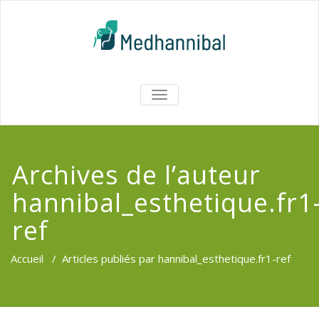
Skip
to
content
Medhannib
AFFICHER/MASQUER
LA
Chirurgi
NAVIGATION
EsthetiqueTu
Archives de l’auteur
hannibal_esthetique.fr1
ref
Accueil
/
Articles publiés par hannibal_esthetique.fr1-ref