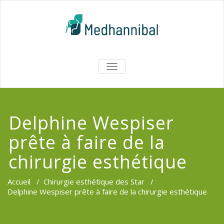
Skip
to
content
Medhannib
AFFICHER/MASQUER
LA
Chirurgi
NAVIGATION
EsthetiqueTu
Delphine Wespiser
prête à faire de la
chirurgie esthétique
Accueil
/
Chirurgie esthétique des Star
/
Delphine Wespiser prête à faire de la chirurgie esthétique