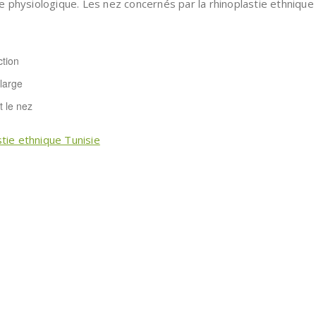
que physiologique. Les nez concernés par la rhinoplastie ethniqu
ction
large
t le nez