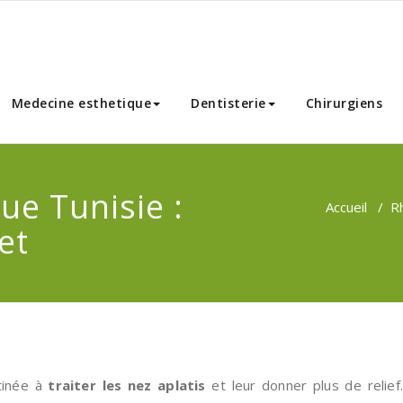
nnibal Chirurgie Esthetique
Medecine esthetique
Dentisterie
Chirurgiens
ue Tunisie :
Accueil
/
Rh
et
tinée à
traiter les nez aplatis
et leur donner plus de relief