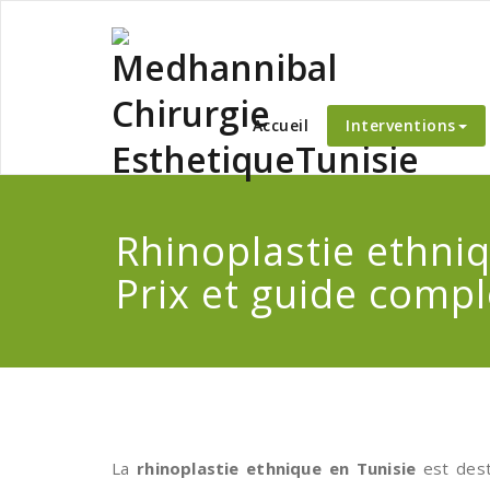
Skip
to
content
Medha
Accueil
Interventions
Rhinoplastie ethniq
Prix et guide compl
La
rhinoplastie ethnique en Tunisie
est des