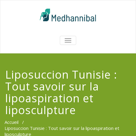
Skip
to
content
Medhannib
AFFICHER/MASQUER
LA
Chirurgi
NAVIGATION
EsthetiqueTu
Liposuccion Tunisie :
Tout savoir sur la
lipoaspiration et
liposculpture
Accueil
/
Liposuccion Tunisie : Tout savoir sur la lipoaspiration et
liposculpture