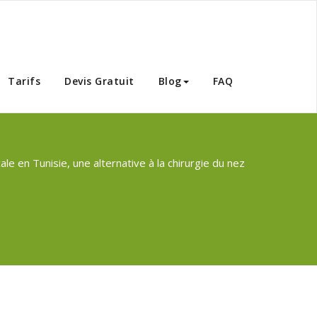
Tunisie
Tarifs
Devis Gratuit
Blog
FAQ
le en Tunisie, une alternative à la chirurgie du nez