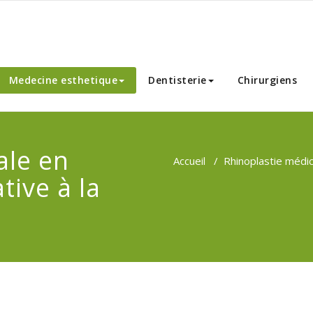
nnibal Chirurgie Esthetique
Medecine esthetique
Dentisterie
Chirurgiens
ale en
Accueil
/
Rhinoplastie médica
tive à la