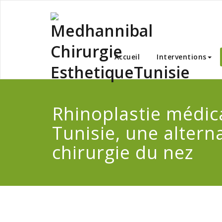
Skip
to
content
Medha
Accueil
Interventions
Rhinoplastie médic
Tunisie, une alterna
chirurgie du nez