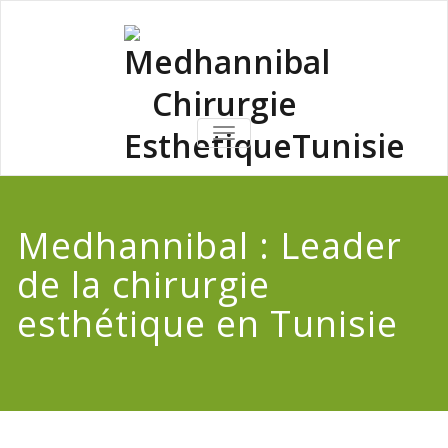
Skip
to
content
Medhannib
AFFICHER/MASQUER
LA
Chirurgi
NAVIGATION
EsthetiqueTu
Medhannibal : Leader
de la chirurgie
esthétique en Tunisie