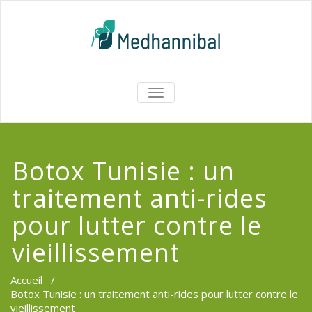
Skip
to
content
Medhannib
AFFICHER/MASQUER
LA
Chirurgi
NAVIGATION
EsthetiqueTu
Botox Tunisie : un
traitement anti-rides
pour lutter contre le
vieillissement
Accueil
/
Botox Tunisie : un traitement anti-rides pour lutter contre le
vieillissement