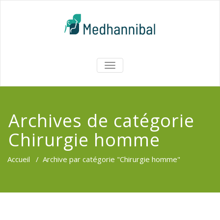
Skip
to
content
Medhannib
AFFICHER/MASQUER
LA
Chirurgi
NAVIGATION
EsthetiqueTu
Archives de catégorie
Chirurgie homme
Accueil
/
Archive par catégorie "Chirurgie homme"