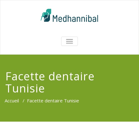
Skip
to
content
Medhannib
AFFICHER/MASQUER
LA
Chirurgi
NAVIGATION
EsthetiqueTu
Facette dentaire
Tunisie
Accueil
/
Facette dentaire Tunisie