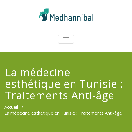
Skip
to
content
Medhannib
AFFICHER/MASQUER
LA
Chirurgi
NAVIGATION
EsthetiqueTu
La médecine
esthétique en Tunisie :
Traitements Anti-âge
Accueil
/
La médecine esthétique en Tunisie : Traitements Anti-âge