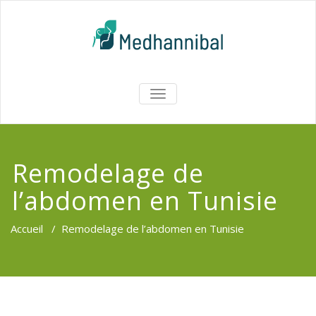
Skip
to
content
Medhannib
AFFICHER/MASQUER
LA
Chirurgi
NAVIGATION
EsthetiqueTu
Remodelage de
l’abdomen en Tunisie
Accueil
/
Remodelage de l’abdomen en Tunisie