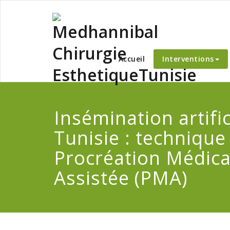
Skip
to
content
Medha
Accueil
Interventions
Insémination artific
Tunisie : technique
Procréation Médic
Assistée (PMA)