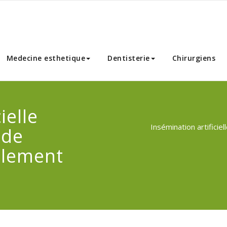
nnibal Chirurgie Esthetique
Medecine esthetique
Dentisterie
Chirurgiens
ielle
Insémination artificie
 de
alement