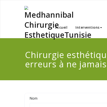
Skip
to
content
Medha
Accueil
Interventions
Chirurgie esthétique
erreurs à ne jamai