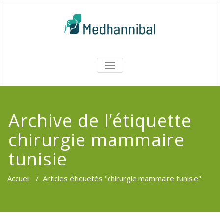
Skip
to
content
Medhannib
AFFICHER/MASQUER
LA
Chirurgi
NAVIGATION
EsthetiqueTu
Archive de l’étiquette
chirurgie mammaire
tunisie
Accueil
/
Articles étiquetés "chirurgie mammaire tunisie"