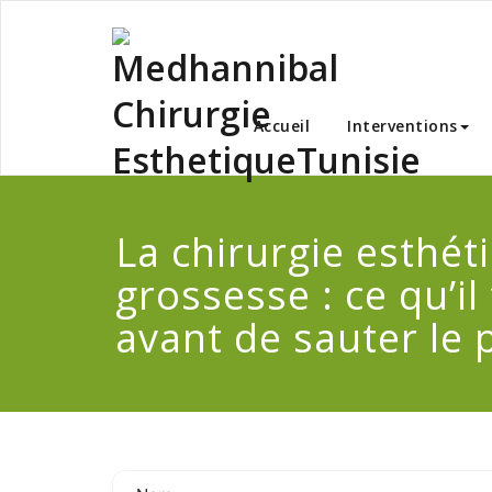
Skip
to
content
Medha
Accueil
Interventions
La chirurgie esthét
grossesse : ce qu’il
avant de sauter le 