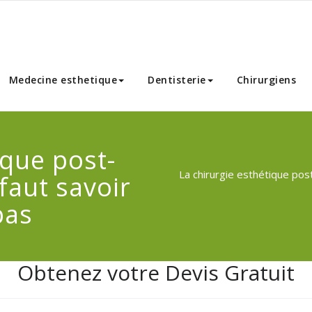
nnibal Chirurgie Esthetique
Medecine esthetique
Dentisterie
Chirurgiens
ique post-
La chirurgie esthétique post
 faut savoir
pas
Obtenez votre Devis Gratuit