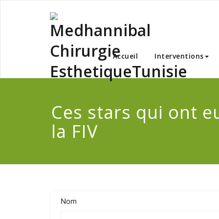
Skip
to
content
Medha
Accueil
Interventions
Ces stars qui ont e
la FIV