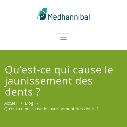
Skip
to
content
Medhannib
AFFICHER/MASQUER
LA
Chirurgi
NAVIGATION
EsthetiqueTu
Qu’est-ce qui cause le
jaunissement des
dents ?
Accueil
/
Blog
/
Qu’est-ce qui cause le jaunissement des dents ?