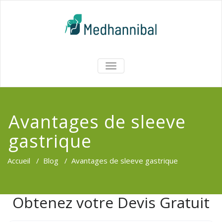
Skip
to
content
Medhannib
AFFICHER/MASQUER
LA
Chirurgi
NAVIGATION
EsthetiqueTu
Avantages de sleeve
gastrique
Accueil
/
Blog
/
Avantages de sleeve gastrique
Obtenez votre Devis Gratuit