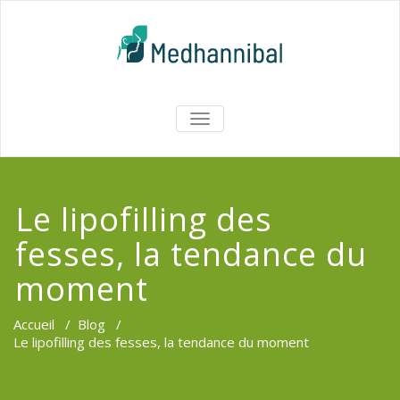
Skip
to
content
Medhannib
AFFICHER/MASQUER
LA
Chirurgi
NAVIGATION
EsthetiqueTu
Le lipofilling des
fesses, la tendance du
moment
Accueil
/
Blog
/
Le lipofilling des fesses, la tendance du moment