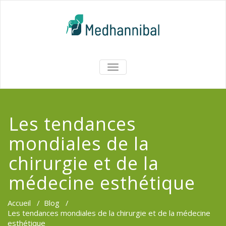
Skip
to
content
Medhannib
AFFICHER/MASQUER
LA
Chirurgi
NAVIGATION
EsthetiqueTu
Les tendances
mondiales de la
chirurgie et de la
médecine esthétique
Accueil
/
Blog
/
Les tendances mondiales de la chirurgie et de la médecine
esthétique