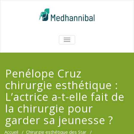
Skip
to
content
Medhannib
AFFICHER/MASQUER
LA
Chirurgi
NAVIGATION
EsthetiqueTu
Penélope Cruz
chirurgie esthétique :
L’actrice a-t-elle fait de
la chirurgie pour
garder sa jeunesse ?
Accueil
/
Chirurgie esthétique des Star
/