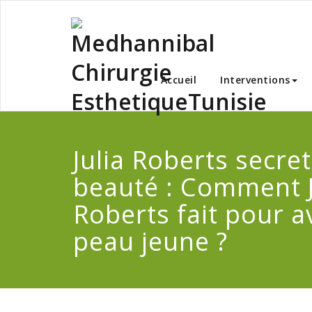
Skip
to
content
Medha
Accueil
Interventions
Julia Roberts secre
beauté : Comment J
Roberts fait pour a
peau jeune ?