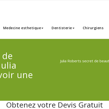
nnibal Chirurgie Esthetique
Medecine esthetique
Dentisterie
Chirurgiens
t de
Julia Roberts secret de beaut
ulia
voir une
Obtenez votre Devis Gratuit