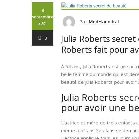
6
septembre
Par
MedHannibal
2021
Julia Roberts secre
0
Roberts fait pour av
À 54 ans, Julia Roberts est une actr
belle femme du monde qui est déce
beauté de Julia Roberts pour avoir 
Julia Roberts secr
pour avoir une be
L’actrice et mère de trois enfants a 
même à 54 ans Ses fans se demande
L’actrice applique tous les jours un 