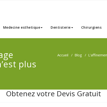
nnibal Chirurgie Esthetique
Medecine esthetique
Dentisterie
Chirurgiens
sage
Accueil
/
Blog
/
L’affinemen
’est plus
Obtenez votre Devis Gratuit