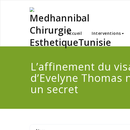
Skip
to
content
Medha
Accueil
Interventions
L’affinement du vi
d’Evelyne Thomas n
un secret