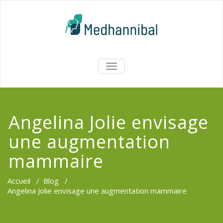
Skip
to
content
Medhannib
AFFICHER/MASQUER
LA
Chirurgi
NAVIGATION
EsthetiqueTu
Angelina Jolie envisage
une augmentation
mammaire
Accueil
/
Blog
/
Angelina Jolie envisage une augmentation mammaire