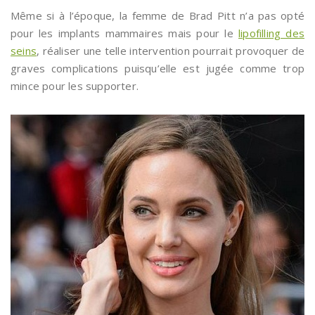
Même si à l’époque, la femme de Brad Pitt n’a pas opté
pour les implants mammaires mais pour le
lipofilling des
seins
, réaliser une telle intervention pourrait provoquer de
graves complications puisqu’elle est jugée comme trop
mince pour les supporter.