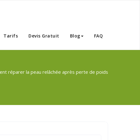
Tunisie
Tarifs
Devis Gratuit
Blog
FAQ
t réparer la peau relâchée après perte de poids