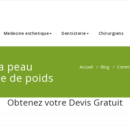
nnibal Chirurgie Esthetique
Medecine esthetique
Dentisterie
Chirurgiens
a peau
Accueil
/
Blog
/
Commen
te de poids
Obtenez votre Devis Gratuit