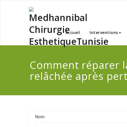
Skip
to
content
Medha
Accueil
Interventions
Comment réparer l
relâchée après per