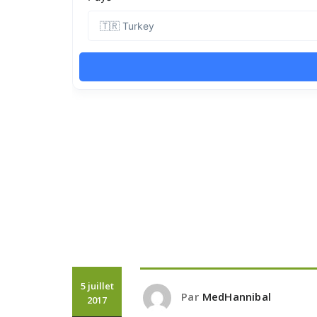
5 juillet
Par
MedHannibal
2017