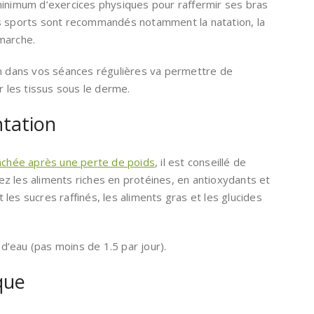
minimum d’exercices physiques pour raffermir ses bras
rs sports sont recommandés notamment la natation, la
marche.
on dans vos séances régulières va permettre de
r les tissus sous le derme.
ntation
lâchée après une perte de poids
, il est conseillé de
giez les aliments riches en protéines, en antioxydants et
les sucres raffinés, les aliments gras et les glucides
 d’eau (pas moins de 1.5 par jour).
que