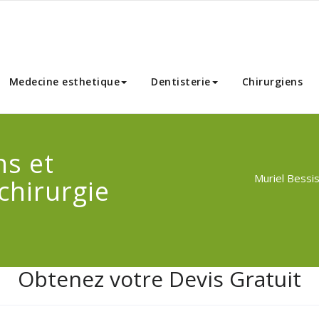
nnibal Chirurgie Esthetique
Medecine esthetique
Dentisterie
Chirurgiens
ns et
Muriel Bessis
chirurgie
Obtenez votre Devis Gratuit