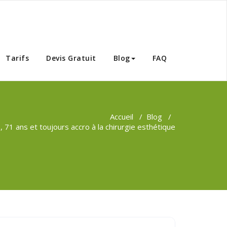
Tunisie
Tarifs
Devis Gratuit
Blog
FAQ
Accueil
/
Blog
/
, 71 ans et toujours accro à la chirurgie esthétique