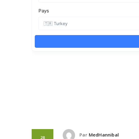
Par
MedHannibal
28