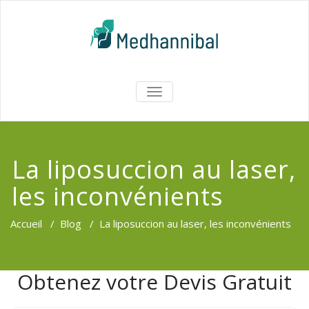
Skip
to
content
Medhannib
AFFICHER/MASQUER
LA
Chirurgi
NAVIGATION
EsthetiqueTu
La liposuccion au laser,
les inconvénients
Accueil
/
Blog
/
La liposuccion au laser, les inconvénients
Obtenez votre Devis Gratuit