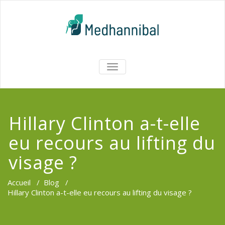
Skip
to
content
Medhannib
AFFICHER/MASQUER
LA
Chirurgi
NAVIGATION
EsthetiqueTu
Hillary Clinton a-t-elle
eu recours au lifting du
visage ?
Accueil
/
Blog
/
Hillary Clinton a-t-elle eu recours au lifting du visage ?