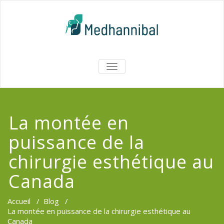
Skip
to
content
Medhannib
AFFICHER/MASQUER
LA
Chirurgi
NAVIGATION
EsthetiqueTu
La montée en
puissance de la
chirurgie esthétique au
Canada
Accueil
/
Blog
/
La montée en puissance de la chirurgie esthétique au
Canada