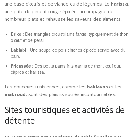
une base d’œufs et de viande ou de légumes. Le
harissa
,
une pâte de piment rouge épicée, accompagne de
nombreux plats et rehausse les saveurs des aliments.
Briks
: Des triangles croustillants farcis, typiquement de thon,
d’œuf et de persil.
Lablabi
: Une soupe de pois chiches épicée servie avec du
pain.
Fricassée
: Des petits pains frits garnis de thon, œuf dur,
câpres et harissa.
Les douceurs tunisiennes, comme les
baklavas
et les
makroud
, sont des plaisirs sucrés incontournables.
Sites touristiques et activités de
détente
La Tunisie attire par ses plages de sable fin telles que