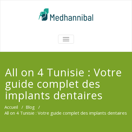
Skip
to
content
Medhannib
AFFICHER/MASQUER
LA
Chirurgi
NAVIGATION
EsthetiqueTu
All on 4 Tunisie : Votre
guide complet des
implants dentaires
Accueil
/
Blog
/
All on 4 Tunisie : Votre guide complet des implants dentaires