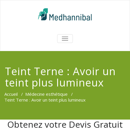
Skip
to
content
Medhannib
AFFICHER/MASQUER
LA
Chirurgi
NAVIGATION
EsthetiqueTu
Teint Terne : Avoir un
teint plus lumineux
Accueil
/
Médecine esthétique
/
Teint Terne : Avoir un teint plus lumineux
Obtenez votre Devis Gratuit