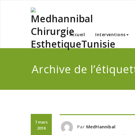
Skip
to
content
Medha
Accueil
Interventions
Archive de l’étiquet
7 mars
Par
MedHannibal
2018