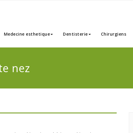
nnibal Chirurgie Esthetique
Medecine esthetique
Dentisterie
Chirurgiens
te nez