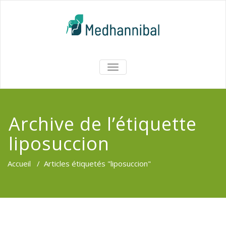
Skip
to
content
Medhannib
AFFICHER/MASQUER
LA
Chirurgi
NAVIGATION
EsthetiqueTu
Archive de l’étiquette
liposuccion
Accueil
/
Articles étiquetés "liposuccion"