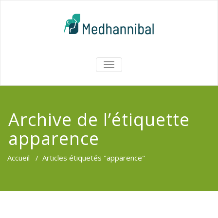
Skip
to
content
Medhannib
AFFICHER/MASQUER
LA
Chirurgi
NAVIGATION
EsthetiqueTu
Archive de l’étiquette
apparence
Accueil
/
Articles étiquetés "apparence"