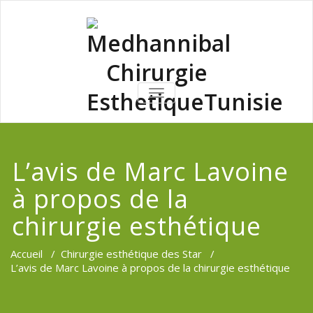
Skip
to
content
Medhannib
AFFICHER/MASQUER
LA
Chirurgi
NAVIGATION
EsthetiqueTu
L’avis de Marc Lavoine
à propos de la
chirurgie esthétique
Accueil
/
Chirurgie esthétique des Star
/
L’avis de Marc Lavoine à propos de la chirurgie esthétique