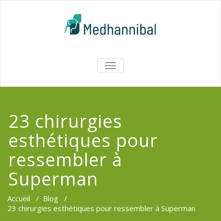
Skip
to
content
Medhannib
AFFICHER/MASQUER
LA
Chirurgi
NAVIGATION
EsthetiqueTu
23 chirurgies
esthétiques pour
ressembler à
Superman
Accueil
/
Blog
/
23 chirurgies esthétiques pour ressembler à Superman