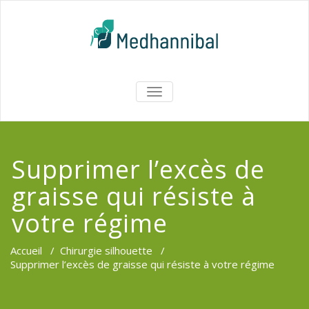
Skip
to
content
Medhannib
AFFICHER/MASQUER
LA
Chirurgi
NAVIGATION
EsthetiqueTu
Supprimer l’excès de
graisse qui résiste à
votre régime
Accueil
/
Chirurgie silhouette
/
Supprimer l’excès de graisse qui résiste à votre régime