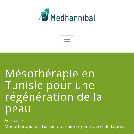
Skip
to
content
Medhannib
AFFICHER/MASQUER
LA
Chirurgi
NAVIGATION
EsthetiqueTu
Mésothérapie en
Tunisie pour une
régénération de la
peau
Accueil
/
Mésothérapie en Tunisie pour une régénération de la peau