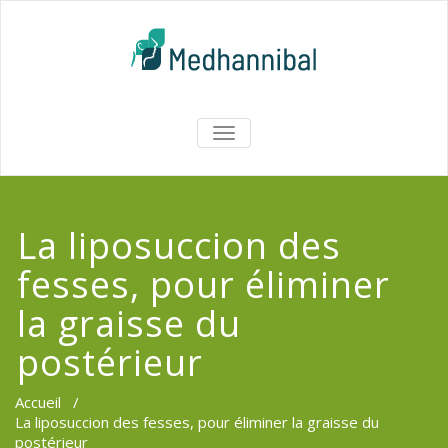
Skip
to
content
Medhannib
AFFICHER/MASQUER
LA
Chirurgi
NAVIGATION
EsthetiqueTu
La liposuccion des
fesses, pour éliminer
la graisse du
postérieur
Accueil
/
La liposuccion des fesses, pour éliminer la graisse du
postérieur