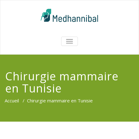
Skip
to
content
Medhannib
AFFICHER/MASQUER
LA
Chirurgi
NAVIGATION
EsthetiqueTu
Chirurgie mammaire
en Tunisie
Accueil
/
Chirurgie mammaire en Tunisie