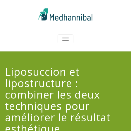
Skip
to
content
Medhannib
AFFICHER/MASQUER
LA
Chirurgi
NAVIGATION
EsthetiqueTu
Liposuccion et
lipostructure :
combiner les deux
techniques pour
améliorer le résultat
esthétique